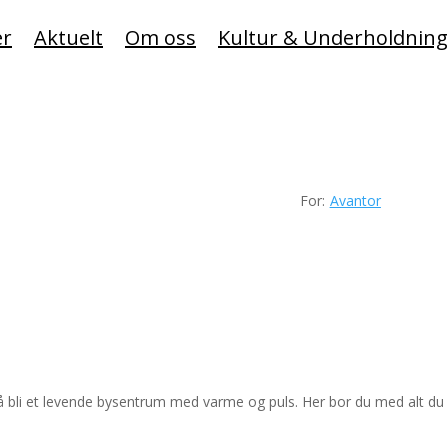
er
Aktuelt
Om oss
Kultur & Underholdning
For:
Avantor
l å bli et levende bysentrum med varme og puls. Her bor du med alt du