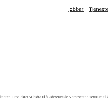
Jobber
Tjenest
anten. Prosjektet vil bidra til å videreutvikle Slemmestad sentrum ti