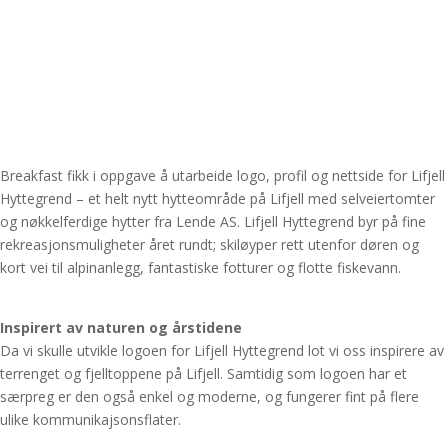
Breakfast fikk i oppgave å utarbeide logo, profil og nettside for Lifjell
Hyttegrend – et helt nytt hytteområde på Lifjell med selveiertomter
og nøkkelferdige hytter fra Lende AS. Lifjell Hyttegrend byr på fine
rekreasjonsmuligheter året rundt; skiløyper rett utenfor døren og
kort vei til alpinanlegg, fantastiske fotturer og flotte fiskevann.
Inspirert av naturen og årstidene
Da vi skulle utvikle logoen for Lifjell Hyttegrend lot vi oss inspirere av
terrenget og fjelltoppene på Lifjell. Samtidig som logoen har et
særpreg er den også enkel og moderne, og fungerer fint på flere
ulike kommunikajsonsflater.