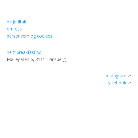
miljøtiltak
om oss
personvern og cookies
hei@breakfast.no
Møllegaten 6, 3111 Tønsberg
instagram
↗
facebook
↗